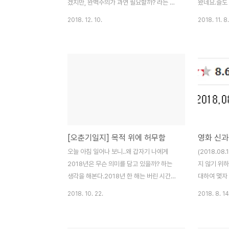
로 충전을 하도록 되어있습니..
어 길거리에.
겠지만, 완벽주의가 과연 필요할까? 라는 생
왔네요.슬도 
각을 하게 되더군요. 오늘 술자리에서 완벽주
고 있습니다
2018. 12. 10.
2018. 11. 8.
의가 몸에 베인 선배와 이야기를 하게되었습
던 것 같습니
니다. 그러면서 저와는 맞지 않는다고 하더군
신의 상태를 
요. 뭐 틀린게 아니고 다른 것이기에 별 말은
서 그랬는지도
하지않았습니다. 프로그램개발자로 있는 지
신도 그래야
금도, 하나의 기능에 갖가지 경우에 수를 다
않습니다.당
따져가며 내가 만든 프로그램이 완벽하기를
는 것일 뿐
바라며 개발을 하고 있습니다. 하지만 그 많
읽어주시면 감
은 경우에 수를 어찌 다 계산 할 수 있을까요?
사랑하는 사
그리고 완벽주의에서 나오는 완벽함에 흠집
고인 것 같다
[오춘기일지] 목적 위에 허무함
영화 신과
이 생겼을 경우 내가 받는 스트레스 100퍼센
월급으로 가
트 전부 받아야만 하는 것 일까요? 가뜩이나
주고 따뜻하
오늘 아침 일어나 보니..왜 갑자기 나에게
(2018.0
힘든 세상에 하나의 오점이 나의 전부인양 받
상 미안하고
2018년은 무슨 의미를 담고 있을까? 하는
지 않기 위
아들이며 온갖 스트레스..
"사랑한..
생각을 해본다.2018년 한 해는 버린 시간이
대하여 몇자
라고,2019년 한 해는 어떤 식으로 보내봐야
게 스포가 있
2018. 10. 22.
2018. 8. 14
할지에 대한 계획을 세어보다. 올 해 나는 무
적인 생각이
엇을 해왔을까? 나는 올해 원하는 연봉 협상
랍니다) 저는
을 했고,나의 입지를 다졌으며.. 남이 주도하
있게 보았습