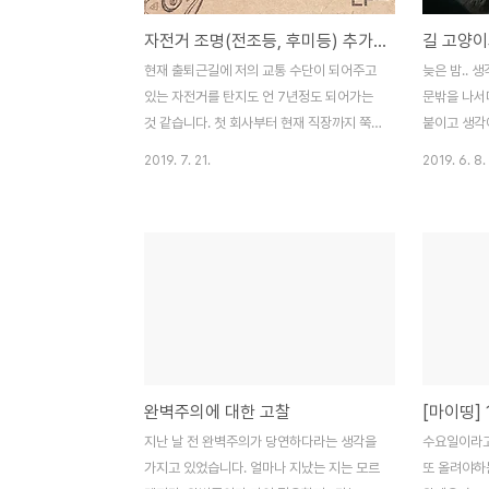
자전거 조명(전조등, 후미등) 추가 작업
길 고양이
현재 출퇴근길에 저의 교통 수단이 되어주고
늦은 밤.. 
있는 자전거를 탄지도 언 7년정도 되어가는
문밖을 나서
것 같습니다. 첫 회사부터 현재 직장까지 쭉
붙이고 생각
함께한 자전거인데요. 그 동안에 참 많은곳에
나에게 달려
2019. 7. 21.
2019. 6. 8.
서 튜닝되고 자질 구래한 것 까지 다 받아주
거리가 1m가
고 있는 자전거 랍니다.ㅎ 출퇴근길에 차도로
앉아버린 그
다니기도 하고 자전거 도로에서는 앞지르거
다 내가 인
나 좀 위험한 상황들이 많아지고 있는 것 같
맴돌며 나의 
기도 하고, 조금씩 다가오는 야근 압박으로
그게 우리의 
인해 전조등과 후미등을 추가 작업하기로 하
음이었고.. 
였습니다. 더불어 휠라이트까지 추가해보기
다듬어 주고 
로 했죠.. 후미등을 교체해야겠다라고 생각한
사람의 손을
지는 꽤 오래 되었는데 깜박이를 넣을 수 있
도 가정에서
완벽주의에 대한 고찰
[마이띵] 
는 후미등이 있었으면 좋겠다라고 생각하고
각이 들었고.
검색해보니 LP-1801 라는 제품을 찾게 되었
은 도망 나왔
지난 날 전 완벽주의가 당연하다라는 생각을
수요일이라고
습니다. 가격대는 약 2만원 후반대이고 USB
날이 출근인지
가지고 있었습니다. 얼마나 지났는 지는 모르
또 올려야하