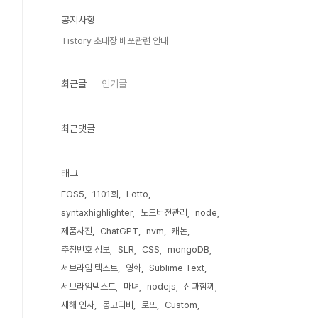
공지사항
Tistory 초대장 배포관련 안내
최근글
인기글
최근댓글
태그
EOS5
1101회
Lotto
syntaxhighlighter
노드버전관리
node
제품사진
ChatGPT
nvm
캐논
************************
추첨번호 정보
SLR
CSS
mongoDB
서브라임 텍스트
영화
Sublime Text
서브라임텍스트
마녀
nodejs
신과함께
새해 인사
몽고디비
로또
Custom