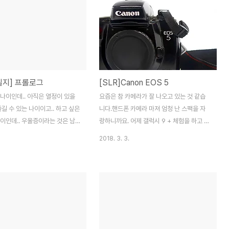
인과 연"은 1편 "죄와 벌"에 비하
었다는 건 아닙니다.오히려 몰입감도 좋았고,
 밋밋하지 않았나?라는 생각을
너무나 빨리 지나가는 시간에 깜짝 놀랐습니
다. 영화를 다 본 이후에는 후
다. 다만.. 사건의 시작을 알리는 "인트로" 정
연결 고리를 맞추기 위한 전초 작
도 인 것 같습니다. 두시간짜리 인트로인데,
나해본 생각도 해봅니다. 전체적
체감 상 3~40분 정도 였던 것 같습니다. 집
다는후반부 스토리가 기억에 많
중력을 높았기 때문에 시간 가는 줄 모르고
일지] 프롤로그
[SLR]Canon EOS 5
요. 그래픽 작업에 대해서는 다들
본 것 일 수도 있지만,어쩌면 초반에 내용들
는지 모르겠네요. 전 나름 잘했
이 좀 어수선했던 것들이 있었고,머리에서는
나이인데.. 아직은 열정이 있을
요즘은 참 카메라가 잘 나오고 있는 것 같습
각이 들었습니다.그런데 왜 인지
내용의 조각들을 조합하는데 더욱 더 집중을
즐길 수 있는 나이이고.. 하고 싶은
니다.핸드폰 카메라 마져 엄청 난 스팩을 자
것..
했는지 모르..
이인데.. 우울증이라는 것은 남
랑하니까요. 어제 갤럭시 9 + 체험을 하고 왔
만 알았고.. 그래서 그런 한 것
는데..저조카메라를 이용하여 어두운 것을 찍
2018. 3. 3.
하였다. 전진만 하며 나에게 주
어봤는데..정말 엄청 나더군요.. 사진 이야기
 최선을 다하면 그렇게 행복 할
에서 처음으로 가져온 것은 EOS 5 / SLR 카
 하였는데.. 누구보다 더 나 자
메라입니다.DSLR은 알겠는데 SLR은 머죠?
다고 생각했는데.. ........... 사
하는 사람도 있을 수 있겠죠..? Digital
무렇지 않게 잘 넘어왔는데.. 때
Single Lens Reflex에서Digital이 빠진
 다가 온 듯 하다. 아무런 준비
필름 카메라입니다. 군대시절 통신병으로 지
 채 어쩌다 어른이 되어버린 내
원을 했다가엄청난 행운을 얻어 사진병으로