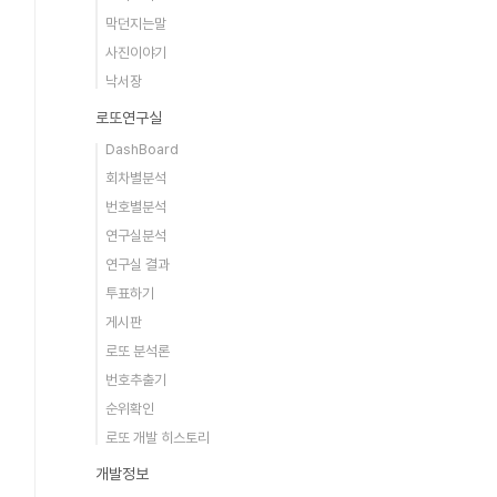
막던지는말
사진이야기
낙서장
로또연구실
DashBoard
회차별분석
번호별분석
연구실분석
연구실 결과
투표하기
게시판
로또 분석론
번호추출기
순위확인
로또 개발 히스토리
개발정보