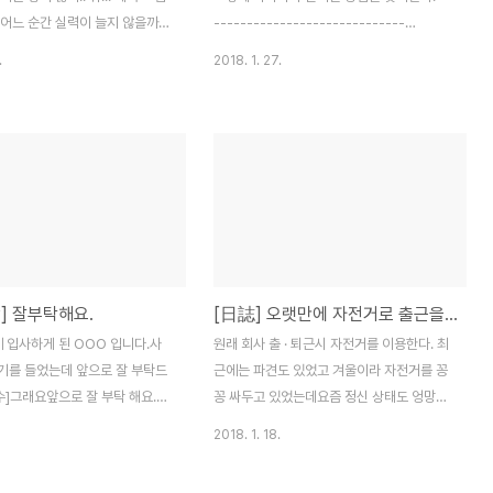
 어느 순간 실력이 늘지 않을까?
-----------------------------
 그림 낙성장이라는 메뉴를 만들
Cyworld 에서 가져옴..싸이 털면 다 나옴..
.
2018. 1. 27.
 뭐 지금은 초보티가 팍팍 나더
흑.. 역.. 사.. 가...ㅋ; 아마도 23살쯤 적은 글
간 뭐.. 좋아지겠죠.... 실력이란
귀인것 같은데..마음에 들어서 다시 가져와봤
첫 숟가락부터 배부를 수는 없는 법이
습니다.ㅎ
스케치 덧칠하기 마아므우리
] 잘부탁해요.
[日誌] 오랫만에 자전거로 출근을 하였다
 입사하게 된 OOO 입니다.사
원래 회사 출 · 퇴근시 자전거를 이용한다. 최
기를 들었는데 앞으로 잘 부탁드
근에는 파견도 있었고 겨울이라 자전거를 꽁
수]그래요앞으로 잘 부탁 해요.
꽁 싸두고 있었는데요즘 정신 상태도 엉망인
 제가 지금껏 해왔던 일들을 말이
것 같아 몸을 굴릴 필요가 있었고요즘 날씨도
2018. 1. 18.
 앞으로 OOO씨가 해야할 일들
괜찮은 것 같아 자전거를 타고 출근 하기로
 곧 퇴사 할 사람이라..^^
마음먹었다. 2018년 1월 17일 미세먼지 비