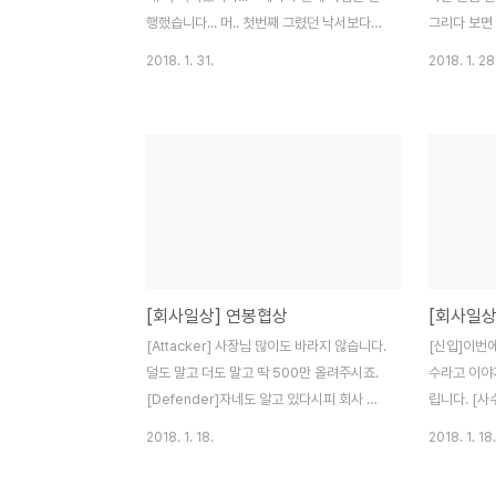
행했습니다... 머.. 첫번째 그렸던 낙서보다는
그리다 보면
잘 나왔는데.. 아직도 멀었다는 생각이 들고
하는 생각에
2018. 1. 31.
2018. 1. 28
있다는.. 현재 3번째 그림도 진행중인데..퀄
어 봤습니다.
리티는 갈 수록 좋아지는 것 같은데..다 그려
라도... 언젠
봐야 결과를 알 수 있지 않을까.. 결국은 결과
건... 뭐 
물...낙서 투척..
니.. 초반 
[회사일상] 연봉협상
[회사일상
[Attacker] 사장님 많이도 바라지 않습니다.
[신입]이번에
덜도 말고 더도 말고 딱 500만 올려주시죠.
수라고 이야
[Defender]자네도 알고 있다시피 회사 사
립니다. [사
정이 많이 좋지 못해서그만큼은 올려주기 힘
아..저 말고
2018. 1. 18.
2018. 1. 18.
들 것 같네. [Attacker]정말로 올려주기 힘
예요.그리고
드신건가요? [Defender]그렇다네..
을 말이죠저는