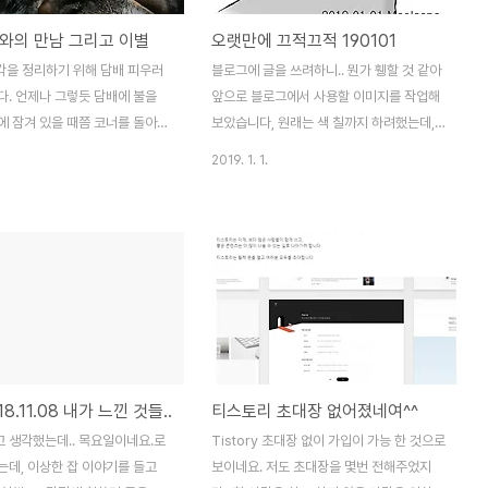
와의 만남 그리고 이별
오랫만에 끄적끄적 190101
생각을 정리하기 위해 담배 피우러
블로그에 글을 쓰려하니.. 뭔가 휑할 것 같아
다. 언제나 그렇듯 담배에 불을
앞으로 블로그에서 사용할 이미지를 작업해
에 잠겨 있을 때쯤 코너를 돌아
보았습니다, 원래는 색 칠까지 하려했는데,
오는 한 아이가 있었다. 나와의
능력 밖인지라.. 쿨럭..작년 여름쯤에 작업하
2019. 1. 1.
 좀 안 되는 곳에서 자리를 잡고
던 이미지는 퀄리티가 제 실력으로는 허용할
 아이는 나를 빤히 쳐다보고 있었
수 없어서그리다가 작업 중지... 올해는 작년
사를 하니 나에게 다가와 주위를
에 못다한 그림을 마무리 지어서 올려보렵니
다리에 얼굴을 비비던 그 아이..
다.ㅎ
첫 만남이었다. 이런 경우는 처
너무 귀여운 나머지 그 아이를 쓰
그렇게 오랜 시간 같이 있었다.
 무서워하지 않던 그 아이는 아마
 사람의 손을 탄 고양이였다는 생
18.11.08 내가 느낀 것들..
티스토리 초대장 없어졌네여^^
. 사람에게 버림을 받았거나 혹
다는 생각을 하게 되었다. 다음
 생각했는데.. 목요일이네요.로
Tistory 초대장 없이 가입이 가능 한 것으로
라 그리 오래 같이 있을 수 없
는데, 이상한 잡 이야기를 들고
보이네요. 저도 초대장을 몇번 전해주었지