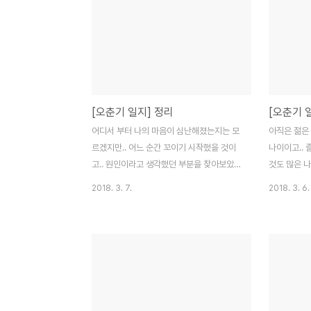
던 새로운 개발 언어에 대한 이해도와 능률이
었죠. 2편 "
올랐고그럼으로 다른 누군가를 설득할 실력
여 도입부가
이 되었다. 난독증으로 못 읽었던 책을 7월부
하게 되었습니
터 지금까지 꾸준히 읽고 있으며그렇게 어렵
반부의모든 
게만 느껴졌던 책들을 13권째 읽고 있으며
업이 아니었
읽었던 지식들이 아까워거즘 10년만에 글을
인 스토리보
[오춘기 일지] 정리
[오춘기 
쓰기 시작했다. 어쩌면 올 해 나는 그 어느 해
이 남아있네
보다 더 열심히..치열하게 살아갔는지도 모른
어찌 생각했
어디서 부터 나의 마음이 심난해졌는지는 모
아직은 젊은 
다. 그런데.. 왜 난.... "올해 내가 이룬게 무엇
다. 라는 생
르겠지만.. 어느 순간 꼬이기 시작했을 것이
나이이고.. 
인..
색안경이라는 
고.. 원인이라고 생각했던 부분을 찾아보았
것도 많은 나
다. "채워지지 않은 공허함.." 이였을까..? 어
에 이야기인줄
2018. 3. 7.
2018. 3. 6.
렸을 때는 뭔가 채우기에 바빴던 것 같다. 좋
들에 등한시 
아하는 것, 친구들, 게임... 미칠 수 있고, 집중
어진 일에만
할 수 있는 것 들.. 나이가 한살 한살 먹어가고
것이라고 생각
한 가정의 가장(家長)으로 살아가고 회사에
신을 잘 알고 있
서는 맡은 업무에 시달리고.. 그렇게 살아가
춘기 때도 아
다보니 친구도 하나 둘 떠나가고.. 사람들의
아닌 오춘기가
일반화된 생각들이 당사자의 생각, 상황, 이
도 하지 못한