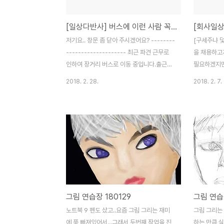
유 등을 모조리 무시한 채 "그건 잘 못 되었
모습이 나에
어." 라고 하는 말이 소중한 인연을 하고 싶은
는 형색인 듯 하
[일상다반사] 버스에 이런 사람 꼭 있다..
[회사일상
것 해야하는 것 들에 대하여 포기하게 만들고
까.. 내가 
무엇인가 결정을 내릴 때 나의 생각보다는 타
방식으로 해
저기요.. 창문 좀 닫아 주시겠어요? --------
[구세주냐 
인을 의식하며 다시 한번 생각하고 있..
게 주어졌고.
-------------------- 최근 파견 근무로
을 채용하고
인하여 장거리 버스로 이동 중입니다.출근시
필요하겠지만
간도 8시까지이고..거리도 본사보다 3배나
고. 업무는 .
2018. 2. 28.
2018. 2. 7.
멀어지는 바람에..새벽에 일어나 출근을 해야
답장 기다립니다.
하는데..늘 잠이 부족합니다.. 한참 잠을 잘 자
---------
고 있었는데.. 어디선가 불어오는 바람..분명
는 것은 참
누군가 창문을 열었다는 이야기겠지요. 추워
것 같습니다.
서 잠에서 깼습니다.그리고 어딘가 하고 둘러
스카웃 제의라
보니.. 어떤 남성분이 패딩을 입고..(완전 따뜻
이라위와 같
해보임..)창문을 열고 있었습니다.. 이해합니
그냥 상황에
다..버스안에서 외투를 벗는 것이 쉽지 않은
을 쓰게 되
일이라는걸.. 그렇지만..그렇게 옷도 덥게 입
좀 과장된 표
그림 연습장 180129
그림 연습장
어놓고 창문을 열어놓는 시츄는 하지 말아주
에 제의가 이
었으면 합니다..(옷이라도 가볍게 입었다라고
인했고 끝은
노트북 9 펜도 샀고..요즘 그림 그리는 재미
그림 그리는 
하면 이해했을텐데..) 다른 분..
많았고나쁘지 
에 푹 빠져있어서...그래서 두번째 작업을 진
하는 만큼 실력