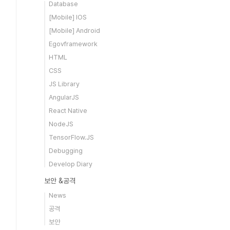
Database
[Mobile] IOS
[Mobile] Android
Egovframework
HTML
CSS
JS Library
AngularJS
React Native
NodeJS
TensorFlow.JS
Debugging
Develop Diary
보안 &공격
News
공격
보안