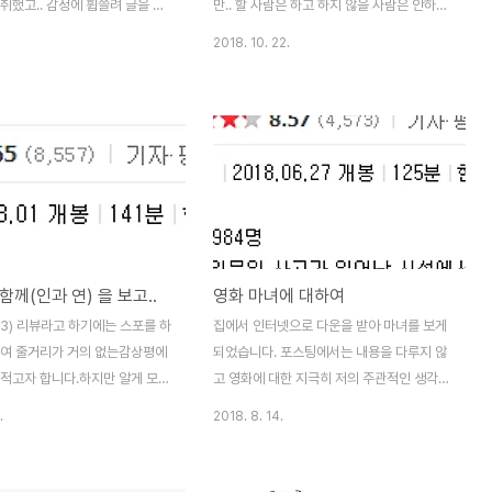
.
취했고.. 감정에 휩쓸려 글을 적
만.. 할 사람은 하고 하지 않을 사람은 안하더
.그러고 보면 싸이월드가 참 좋았
군요. 잘 된 일이라고 생각하지만..아무래도
2018. 10. 22.
다.다른 사람의 의식이 적고, 자
커스텀이 너무 좋은게 티스토리라..또 한편으
마음 껏 어필했으니까요. (어려
로 걱정 되는 부분들도 있네요. 정말 열심히
 모르겠네요ㅎ;) 본 내용은 "당
운영하시던기존 유저분들에게 불이익이 가는
 한다" 라는 이야기는 담고 있지
것은 아닐까.. 하는 생각도 들구요. 티스토리
신은 나와 다른 생각을 가지고 있
커스텀이 정말 편하기 때문에그 어느 블로그
 틀린건 아니기 때문입니다.가볍게
보다 열심히 블로깅 할 수 있지 않을까?하는
사하겠습니다. ----------- -
생각을 해봅니다. 티스토리큰 맘 먹었네요^^
람과 돈으로 얽매이지 않은게 최
모든 분들이 소소하지만모두가 공감하는 그
. : 모르겠습니다. 얼마 받지 못한
런 블로그를 운영했으면 좋겠네요 감사합니
함께(인과 연) 을 보고..
영화 마녀에 대하여
정을 유지하고 있는 저를 이해해
다.티스토리^^
게 맞아주는 저만의 그대에게 항
8.13) 리뷰라고 하기에는 스포를 하
집에서 인터넷으로 다운을 받아 마녀를 보게
 감사하다는 생각을 합니다. 왜
하여 줄거리가 거의 없는감상평에
되었습니다. 포스팅에서는 내용을 다루지 않
 적고자 합니다.하지만 알게 모르
고 영화에 대한 지극히 저의 주관적인 생각을
을 수 있습니다^^;; (지극히 개인
몇자 적고자 합니다. 내용을 다루지 않기 때
.
2018. 8. 14.
라는 부분을 인지하여주시기 바
문에 스포는 아니겠지만,스포아닌 스포가 있
 신과함께 1편인 죄와 벌을 재미
을 수도 있을 수 있으니 조심.. "영화관에서
니다.그래서 2편을 기다리고 있
보기에는 돈이 아까웠을 것 같다." 재미가 없