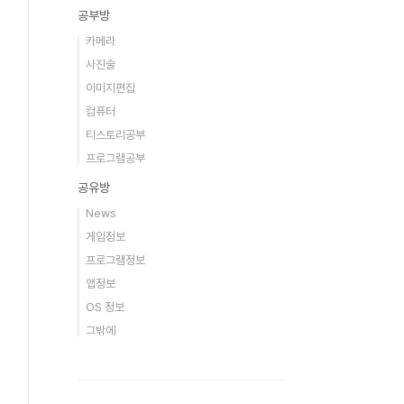
공부방
카메라
사진술
이미지편집
컴퓨터
티스토리공부
프로그램공부
공유방
News
게임정보
프로그램정보
앱정보
OS 정보
그밖에