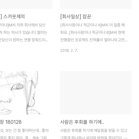
게 어울리지 않은 옷을 걸치고 있
발탁되었습니다.군대 때문에 사진을 잠시 멈
다.. ........... 무엇이 문제인 걸
추어야한다는게 마음에 걸렸는데.. 기회다 싶
] 스카웃제의
[회사일상] 잡꾼
가지고 있는 불만은 무엇이며 어떤
었죠. 06년 2월 쯤 자대 배치 받고 어머니에
결 해 나갈 것인가? 숙제가 나에
게 부탁하여받은 내 첫 SLR 이자 마지막
덫이냐]M씨 저희 회사에서 당신
[회사사람이냐 적군이냐 A]M씨 이 일좀 해
.
SLR 카메라가 된 EOS 5 필름 ..
자 하는 의사가 있습니다 협의는
줘요. [회사사람이냐 적군이냐 B]M씨 현재
당신이 원하는 연봉 맞춰드리
진행중인 프로젝트 진척률이 얼마나되고언제
.... 당신을 채용할 의사가 있으니
쯤 완료가 가능할까요? [회사사람이냐 적군
2018. 2. 7.
. ---------------------
이냐 C]M씨 신규프로젝트가 있는데공수 좀
----------------- 타이밍이라
산정 해줄래요? [회사사람이냐 적군이냐
 기가 막히도록잘 맞아 떨어지는
D]M씨 이번주에 OOO회사랑 미팅 있는거
 퇴사를 생각하고 있는 마당에..
아시죠?가능하죠?? [회사사람이냐 적군이냐
니요.. 아는 분에게 받은 연락
E]인터넷이 안되는데.... [회사사람이냐 적군
이 딱딱한 내용은 아니었지만뭐
이냐 E]Nas Server가 안되는데.. [회사사
 맞게 적으려다 보니위와 같이 글
람이냐 적군이냐 E]프린트가 안되는데...
었네요.. 스카웃제의라고 하기에는
************************************
현 일 수도 있지만...비슷한 상황
[고객님은 최우선! 이긴하나 A]안녕하세요.
 180128
사람은 후회를 하기에..
번이 4번째 입니다. 첫번째는 승
기존에 저희가 맡기고 있는 프로젝트에 대해
 좋지 않았지만 그래도 얻은 것도
서수정사항이 있는데요... [고객님은 최우선..
것, 보는 건 참 좋아하는데.. 좋아
사람은 후회를 하기에 깨달음을 얻을 수 있고
않은 수락이었던 것 ..
은 좋지 않아.. 뭐... 계속 그림
그렇게 하나하나 살아갈 방법을 찾아간다. --