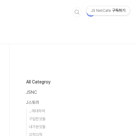
JS NetCafe
구독하기
All Categroy
JSNC
J스토리
...에대하여
구입한것들
내가본것들
끄적끄적