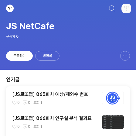
검색하기
티스토리
JS NetCafe
구독자
0
구독하기
방명록
신고하기 레이어
열기
인기글
[JS로또랩] 865회차 예상/제외수 번호
0
0
조회
1
[JS로또랩] 866회차 연구실 분석 결과표
0
0
조회
1