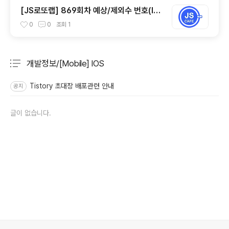
[JS로또랩] 869회차 예상/제외수 번호(las
tUpt:190726)
0
0
조회
1
개발정보/[Mobile] IOS
분류 전체보기
주요 글 목록
Tistory 초대장 배포관련 안내
공지
글이 없습니다.