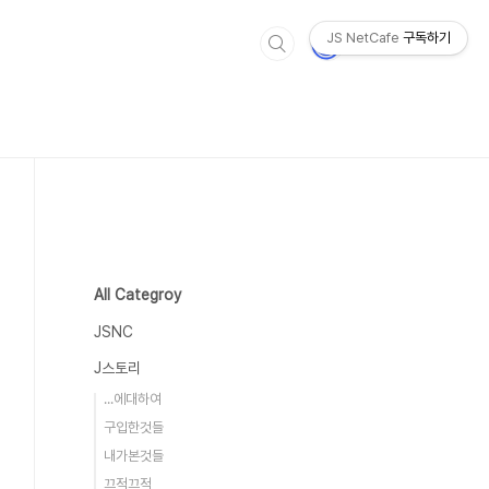
JS NetCafe
구독하기
All Categroy
JSNC
J스토리
...에대하여
구입한것들
내가본것들
끄적끄적