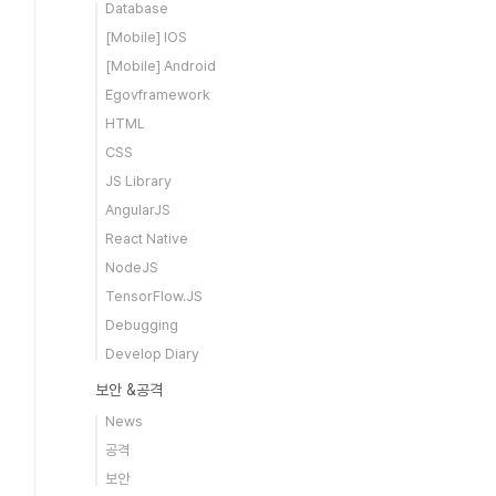
Database
[Mobile] IOS
[Mobile] Android
Egovframework
HTML
CSS
JS Library
AngularJS
React Native
NodeJS
TensorFlow.JS
Debugging
Develop Diary
보안 &공격
News
공격
보안