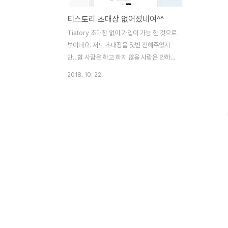
티스토리 초대장 없어졌네여^^
Tistory 초대장 없이 가입이 가능 한 것으로
보이네요. 저도 초대장을 몇번 전해주었지
만.. 할 사람은 하고 하지 않을 사람은 안하더
군요. 잘 된 일이라고 생각하지만..아무래도
2018. 10. 22.
커스텀이 너무 좋은게 티스토리라..또 한편으
로 걱정 되는 부분들도 있네요. 정말 열심히
운영하시던기존 유저분들에게 불이익이 가는
것은 아닐까.. 하는 생각도 들구요. 티스토리
커스텀이 정말 편하기 때문에그 어느 블로그
보다 열심히 블로깅 할 수 있지 않을까?하는
생각을 해봅니다. 티스토리큰 맘 먹었네요^^
모든 분들이 소소하지만모두가 공감하는 그
런 블로그를 운영했으면 좋겠네요 감사합니
다.티스토리^^