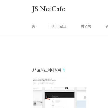
본문 바로가기
JS NetCafe
홈
미디어로그
방명록
J스토리/...에대하여
1