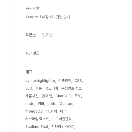
공지사항
Tistory 초대장 배포관련 안내
최근글
인기글
최근댓글
태그
syntaxhighlighter
신과함께
CSS
SLR
캐논
몽고디비
추첨번호 정보
제품사진
인과 연
ChatGPT
로또
node
영화
Lotto
Custom
mongoDB
1101회
마녀
서브라임 텍스트
노드버전관리
Sublime Text
서브라임텍스트