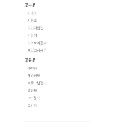
공부방
카메라
사진술
이미지편집
컴퓨터
티스토리공부
프로그램공부
공유방
News
게임정보
프로그램정보
앱정보
OS 정보
그밖에