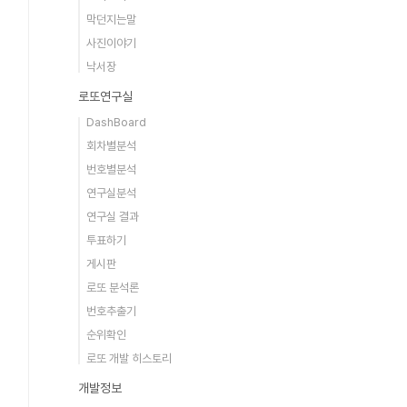
막던지는말
사진이야기
낙서장
로또연구실
DashBoard
회차별분석
번호별분석
연구실분석
연구실 결과
투표하기
게시판
로또 분석론
번호추출기
순위확인
로또 개발 히스토리
개발정보